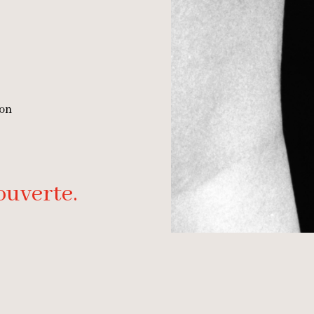
non
ouverte.